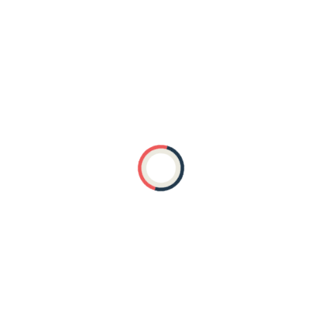
es med respekt, kærlighed og
Hollywood-heste og
e. Faktisk kan overvågning være